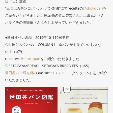
日（日）放送
“三つ巴ガチンコバトル パン対決”にてrecetteの
@shokupan
を
ご紹介いただきました。欅坂46の渡辺梨加さん、土田晃之さん、
ハライチの澤部佑さんに召し上がっていただきました。
●世田谷パン図鑑 2019年10月10日発行
◇世田谷×パン×○○ COLUMN1 食パンが主役でいいじゃな
い！（p79）
recetteの
@shokupan
をご紹介いただきました。
◇SETAGAYA×BREAD SETAGAYA BREAD FES（p65）
世田谷パン研究所
の3Agrumes（トア・アグリゥーム）をご紹介
いただきました。