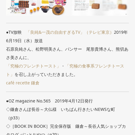
●TV放映
「良純&一茂の自由すぎるTV」（テレビ東京）
2019年
6月19日（水）放送
石原良純さん、松野明美さん、パンサー 尾形貴博さん、熊切あ
さ美さんに、
「究極のフレンチトースト」
・
「究極の食事系フレンチトース
ト」
を召し上がっていただきました。
café recette 鎌倉
●OZ magazine No.565 2019年4月12日発行
◇鎌倉さんぽ長谷～大仏様 いちばん行きたいNEWSな町
（p33）
◇［BOOK IN BOOK］完全保存版 鎌倉～長谷人気ショップカ
タログ パンとおやつ（p70）